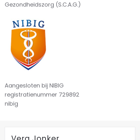
Gezondheidszorg (S.C.A.G.)
Aangesloten bij NIBIG
registratienummer 729892
nibig
Vera Jonker