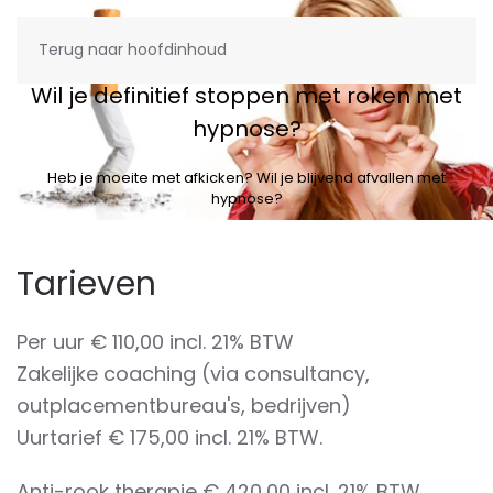
Menu
Terug naar hoofdinhoud
Wil je definitief stoppen met roken met
hypnose?
Heb je moeite met afkicken? Wil je blijvend afvallen met
hypnose?
Tarieven
Per uur € 110,00 incl. 21% BTW
Zakelijke coaching (via consultancy,
outplacementbureau's, bedrijven)
Uurtarief € 175,00 incl. 21% BTW.
Anti-rook therapie € 420,00 incl. 21% BTW